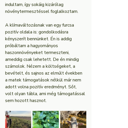
indultam, így sokáig kizárólag 
növénytermesztéssel foglalkoztam.
A klímaváltozásnak van egy furcsa 
pozitív oldala is: gondolkodásra 
kényszerít bennünket. Én is addig 
próbáltam a hagyományos 
haszonnövényeket termeszteni, 
ameddig csak lehetett. De én mindig 
számolok. Nézem a költségeket, a 
bevételt, és sajnos az elmúlt években 
a matek támogatások nélkül már nem 
adott volna pozitív eredményt. Sőt, 
volt olyan tábla, ami még támogatással 
sem hozott hasznot.