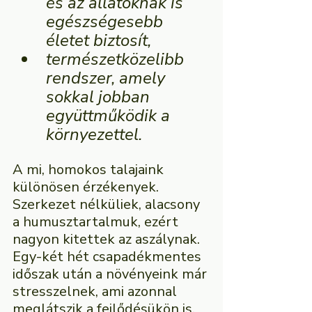
és az állatoknak is 
egészségesebb 
életet biztosít,
természetközelibb 
rendszer, amely 
sokkal jobban 
együttműködik a 
környezettel.
A mi, homokos talajaink 
különösen érzékenyek. 
Szerkezet nélküliek, alacsony 
a humusztartalmuk, ezért 
nagyon kitettek az aszálynak. 
Egy-két hét csapadékmentes 
időszak után a növényeink már 
stresszelnek, ami azonnal 
meglátszik a fejlődésükön is.