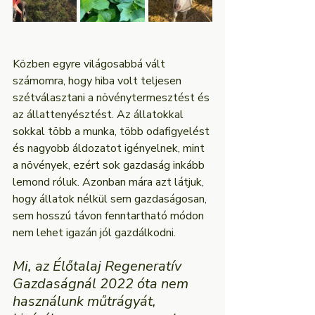
Közben egyre világosabbá vált 
számomra, hogy hiba volt teljesen 
szétválasztani a növénytermesztést és 
az állattenyésztést. Az állatokkal 
sokkal több a munka, több odafigyelést 
és nagyobb áldozatot igényelnek, mint 
a növények, ezért sok gazdaság inkább 
lemond róluk. Azonban mára azt látjuk, 
hogy állatok nélkül sem gazdaságosan, 
sem hosszú távon fenntartható módon 
nem lehet igazán jól gazdálkodni.
Mi, az Élőtalaj Regeneratív 
Gazdaságnál 2022 óta nem 
használunk műtrágyát, 