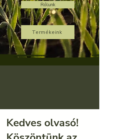
Rólunk
Termékeink
Kedves olvasó!
Köszöntünk az