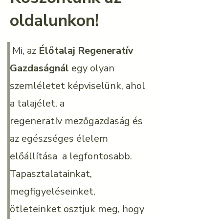
oldalunkon!
Mi, az
Élőtalaj Regeneratív
Gazdaságnál
egy olyan
szemléletet képviselünk, ahol
a talajélet, a
regeneratív
mezőgazdaság és
az egészséges élelem
előállítása a legfontosabb​.
Tapasztalatainkat,
megfigyeléseinket,
ötleteinket osztjuk meg, hogy