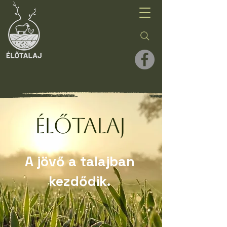
élőTalaj
A jövő a talajban
kezdődik.